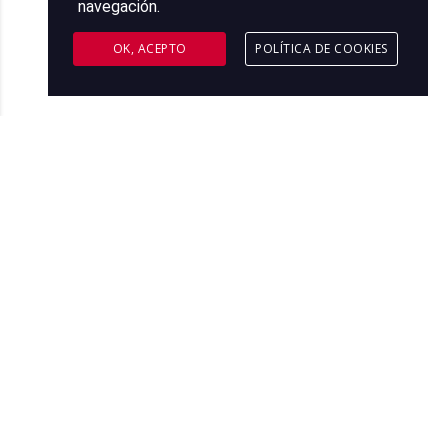
navegación.
OK, ACEPTO
POLÍTICA DE COOKIES
SOLUCIONES DE APLICACIONES
VERTICALES A MEDIDA:
DISEÑO
Estudio Previo
Análisis funcional
Análisis orgánico
Puesta en marcha
Documentación