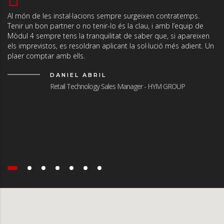
Al món de les instal·lacions sempre surgeixen contratemps.
Tenir un bon partner o no tenir-lo és la clau, i amb l’equip de
Mòdul 4 sempre tens la tranquilitat de saber que, si apareixen
els imprevistos, es resoldran aplicant la sol·lució més adient. Un
plaer comptar amb ells.
DANIEL ABRIL
Retail Technology Sales Manager - HYM GROUP